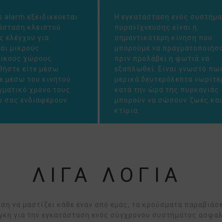
s alarm εξειδικεύεται
Η εγκατάσταση ενός συστήμ
άσταση κλειστού
πυρανίχνευσης είναι η
 ελέγχου για
σημαντικότερη κίνηση που
και μικρούς
μπορούμε να πραγματοποιήσ
ικούς χώρους.
πριν προλάβει η φωτιά να
ήστε είτε μέσω
εξαπλωθεί. Είναι γνωστό πω
τε μέσω του κινητού
μερικά δευτερόλεπτα νωρίτε
γματικό χρόνο τους
κατά την ώρα της πυρκαγιάς
 σας ενδιαφέρουν.
μπορούν να σώσουν ζωές κα
κτίρια.
ΛΙΓΑ ΛΟΓΙΑ
ρίση να μαστίζει κάθε έναν από εμάς, τα κρούσματα παραβιά
άγκη για την εγκατάσταση ενός σύγχρονου συστήματος ασφαλε