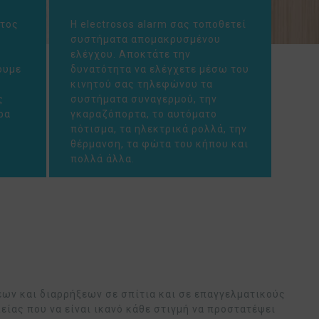
ατος
Η electrosos alarm σας τοποθετεί
συστήματα απομακρυσμένου
ελέγχου. Αποκτάτε την
ουμε
δυνατότητα να ελέγχετε μέσω του
κινητού σας τηλεφώνου τα
ς
συστήματα συναγερμού, την
ρα
γκαραζόπορτα, το αυτόματο
πότισμα, τα ηλεκτρικά ρολλά, την
ι
θέρμανση, τα φώτα του κήπου και
πολλά άλλα.
σεων και διαρρήξεων σε σπίτια και σε επαγγελματικούς
ίας που να είναι ικανό κάθε στιγμή να προστατέψει