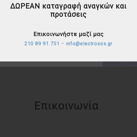
εμπόριο και να μηδενίζει το
ΔΩΡΕΑΝ καταγραφή αναγκών και
χρόνο παραγγελιών προς
προτάσεις
όφελός τους.
Επικοινωνήστε μαζί μας
210 89 91 751
–
info@electrosos.gr
Επικοινωνία