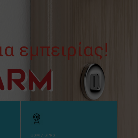
ια εμπειρίας!
GSM / GPRS